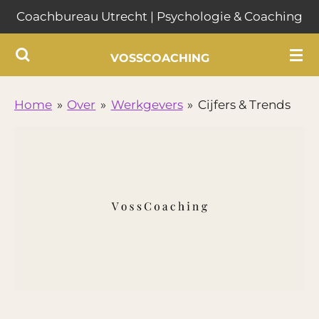
Coachbureau Utrecht | Psychologie & Coaching
Ga
direct
VOSSCOACHING
naar
de
hoofdinhoud
Home
»
Over
»
Werkgevers
»
Cijfers & Trends