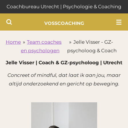
Coachbureau Utrecht | Psychologie & Coaching
Ga
direct
VOSSCOACHING
naar
de
hoofdinhoud
Home
»
Team coaches
»
Jelle Visser - GZ-
en psychologen
psycholoog & Coach
Jelle Visser | Coach & GZ-psycholoog | Utrecht
Concreet of mindful, dat laat ik aan jou, maar
altijd onderzoekend en gericht op beweging.