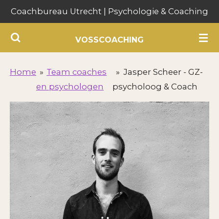
Coachbureau Utrecht | Psychologie & Coaching
Ga
direct
VOSSCOACHING
naar
de
hoofdinhoud
Home
»
Team coaches
»
Jasper Scheer - GZ-
en psychologen
psycholoog & Coach