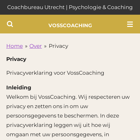
Coachbureau Utrecht | Psychologie & Coaching
Ga
direct
VOSSCOACHING
naar
de
hoofdinhoud
Home
»
Over
»
Privacy
Privacy
Privacyverklaring voor VossCoaching
Inleiding
Welkom bij VossCoaching. Wij respecteren uw
privacy en zetten ons in om uw
persoonsgegevens te beschermen. In deze
privacyverklaring leggen wij uit hoe wij
omgaan met uw persoonsgegevens, in