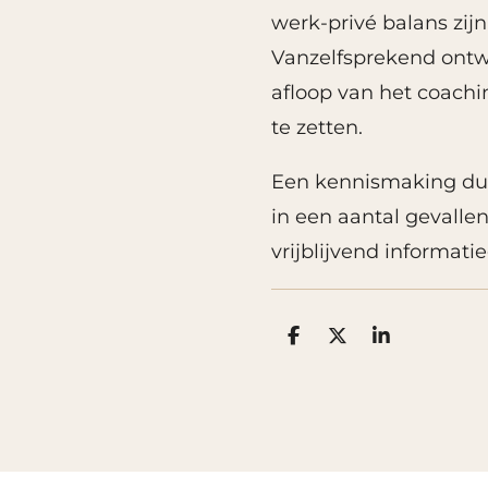
werk-privé balans zij
Vanzelfsprekend ontw
afloop van het coachin
te zetten.
Een kennismaking duu
in een aantal gevallen
vrijblijvend informati
D
D
S
e
e
h
l
e
a
e
l
r
n
e